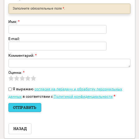
Описание
Отзывы
Универсальный кронштейн металлический для купольн
камер видеонаблюдения
Максимальный установочный диаметр видеокамеры
121мм
Совместимость с монтажными коробками:
&nbsp;JB31
Mono,
Заполните обязательные поля
*
.
Имя:
*
E-mail:
Комментарий:
*
Оценка:
*