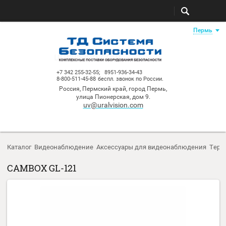
Пе
+7 342 255-32-55;
8951-936-34-43
8-800-511-45-88
беспл. звонок по России.
Россия, Пермский край, город Пермь,
улица Пионерская, дом 9.
uv@uralvision.com
Каталог
Видеонаблюдение
Аксессуары для видеонаблюдени
CAMBOX GL-121