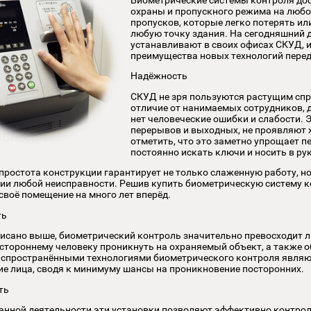
ПОКУПКА ОБОРУД
Биометрические системы 
охраны и пропускного ре
пропусков, которые легк
любую точку здания. На 
устанавливают в своих оф
преимущества новых тех
Надёжность
СКУД не зря пользуются 
отличие от нанимаемых с
нет человеческие ошибки
перерывов и выходных, н
отметить, что это замет
постоянно искать ключи 
 того, простота конструкции гарантирует не только слажен
оявлении любой неисправности. Решив купить биометрическ
пасил своё помещение на много лет вперёд.
пасность
ыло описано выше, биометрический контроль значительно п
лят постороннему человеку проникнуть на охраняемый объек