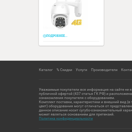
ВИДЕОНАБЛЮДЕНИЯ
IRACAM E-077
Нужна только sim карта (mts,
tele2, ,билайн, мегафон, yota и
т.д.)
ПОДРОБНЕЕ...
Каталог
% Скидки
Услуги
Производители