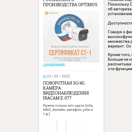
ПОДРОБНЕЕ...
Наиб
скани
09 / 02 / 2024
Проз
ПОДТВЕРЖДЕНИЕ
РОССИЙСКОГО
Помим
Поско
ПРОИЗВОДСТВА OPTIMUS
об ав
устан
Дост
Говор
высок
множе
вариа
Кроме
Больш
рассч
ПОДРОБНЕЕ...
эти ф
25 / 05 / 2022
ПОВОРОТНАЯ 3G/4G
КАМЕРА