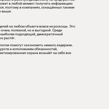
троля являются проверка отпечатков пальцев и
осторонних.
ивно контролировать рабочую дисциплину на предприятии.
руководитель может в любой момент получить информацию
чего не удастся, поэтому в компаниях, оснащённых такими
в значительно выше.
овка таких изделий на любом объекте вовсе не роскошь. Это
ко окажется очень полезной, но и выгодной. Среди
меет выбрать наиболее подходящий, демократичный
сть непрерывно растёт.
новейшие технологии помогут сэкономить немало издержек.
 графиком дежурств и исполнением обязанностей,
другое! Автоматизированная охрана возьмёт на себя все