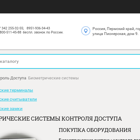
+7 342 255-32-55;
8951-936-34-43
Россия, Пе
8-800-511-45-88
беспл. звонок по России.
улица Пион
ог
Контроль Доступа
Биометрические системы
етрические терминалы
етрические считыватели
етрические замки
МЕТРИЧЕСКИЕ СИСТЕМЫ КОНТРОЛЯ ДОСТ