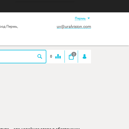
0
0
Пермь
uv@uralvision.co
рмский край, город Пермь,
ерская, дом 9.
0
0
УПА