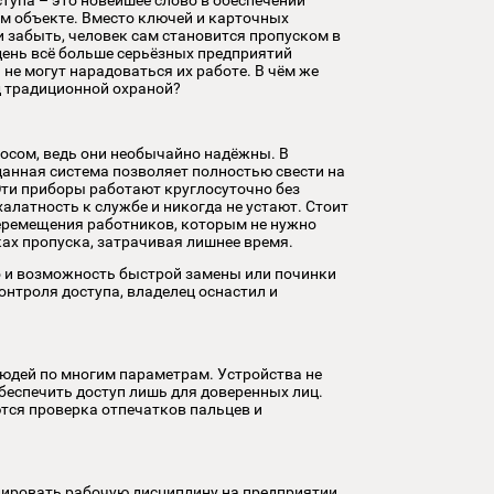
ОВАНИЯ
контроля доступа – это новейшее слово в обеспечении
жима на любом объекте. Вместо ключей и карточных
о потерять или забыть, человек сам становится пропуском в
сегодняшний день всё больше серьёзных предприятий
исах СКУД, и не могут нарадоваться их работе. В чём же
нологий перед традиционной охраной?
растущим спросом, ведь они необычайно надёжны. В
отрудников, данная система позволяет полностью свести на
 и слабости. Эти приборы работают круглосуточно без
е проявляют халатность к службе и никогда не устают. Стои
но упрощает перемещения работников, которым не нужно
и носить в руках пропуска, затрачивая лишнее время.
ную работу, но и возможность быстрой замены или починки
ую систему контроля доступа, владелец оснастил и
ревосходит людей по многим параметрам. Устройства не
т, а также обеспечить доступ лишь для доверенных лиц.