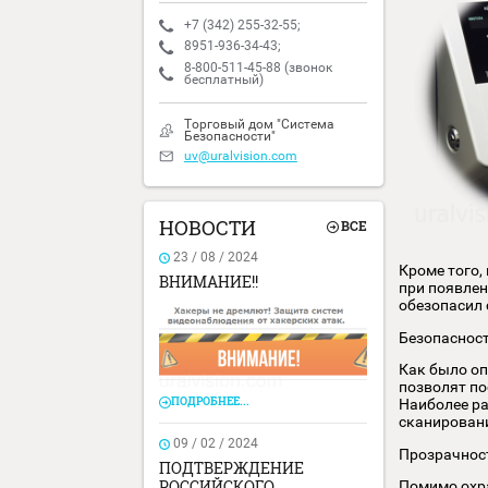
Пн - Пт с 9:00 до 18:00
Сб - Вс выходной
+7 (342) 255-32-55;
8951-936-34-43;
8-800-511-45-88 (звонок
бесплатный)
Торговый дом "Система
Безопасности"
uv@uralvision.com
НОВОСТИ
ВСЕ
23 / 08 / 2024
Кроме
ВНИМАНИЕ!!
при п
обезо
Безо
Как б
позво