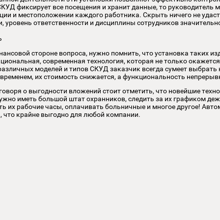
олее распространёнными технологиями биометрического кон
рование лица, сводя к минимуму шансы на проникновение п
рачность
о охранной деятельности эти установки позволяют эффект
льку СКУД фиксирует все посещения и хранит данные, то 
торизации и местоположении каждого работника. Скрыть ни
овками, уровень ответственности и дисциплины сотруднико
упность
я о финансовой стороне вопроса, нужно помнить, что устан
офункциональная, современная технология, которая не толь
ства различных моделей и типов СКУД заказчик всегда су
нт. Со временем, их стоимость снижается, а функционально
 того, говоря о выгодности вложений стоит отметить, что 
е не нужно иметь большой штат охранников, следить за их
итывать их рабочие часы, оплачивать больничные и многое 
ункции, что крайне выгодно для любой компании.