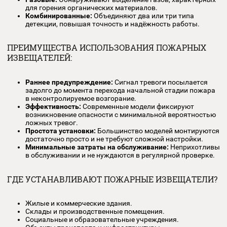
контролируемом помещении.
Дымовые:
Чувствительны к наличию частиц дыма в
воздухе.
Световые:
Детектируют открытое пламя или светов
излучение.
Газовые:
Обнаруживают выделение газов, характер
для горения органических материалов.
Комбинированные:
Объединяют два или три типа
детекции, повышая точность и надёжность работы.
ПРЕИМУЩЕСТВА ИСПОЛЬЗОВАНИЯ ПОЖАРНЫ
ИЗВЕЩАТЕЛЕЙ:
Раннее предупреждение:
Сигнал тревоги посылаетс
задолго до момента перехода начальной стадии пож
в неконтролируемое возгорание.
Эффективность:
Современные модели фиксируют
возникновение опасности с минимальной вероятнос
ложных тревог.
Простота установки:
Большинство моделей монтиру
достаточно просто и не требуют сложной настройки.
Минимальные затраты на обслуживание:
Неприхот
в обслуживании и не нуждаются в регулярной провер