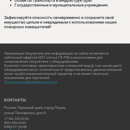
ГДЕ УСТАНАВЛИВАЮТ ПОЖАРНЫЕ ИЗВЕЩАТЕ
Жилые и коммерческие здания.
Склады и производственные помещения.
Социальные и образовательные учреждения.
Объекты транспорта и инфраструктуры.
Государственные и муниципальные учреждения.
Зафиксируйте опасность своевременно и сохраните своё
имущество целым и невредимым с использованием наших
пожарных извещателей!
Уважаемые покупатели вся информация на сайте не является
публичной офертой (437 статья ГК РФ) и расположена для
ознакомления покупателя с оборудованием.
Комплект поставки, характеристики и внешний вид (в том числе цв
оборудования могут отличаться от представленных, данное описа
носит сугубо-ознакомительный характер и не может являться
основанием для претензий.