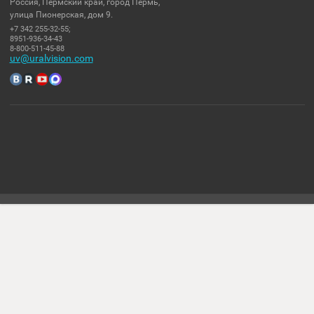
ЖЕСТКИЙ ДИСК TOSHIBA P300 HDWD120UZSVA
5 590.00
₽
Уважаемые покупатели вся информация на сайте не является
публичной офертой (437 статья ГК РФ) и расположена для
ознакомления покупателя с оборудованием.
Комплект поставки, характеристики и внешний вид (в том числе цв
оборудования могут отличаться от представленных, данное описа
носит сугубо-ознакомительный характер и не может являться
основанием для претензий.
Политика конфиденциальности
КОНТАКТЫ
Россия, Пермский край, город Пермь,
улица Пионерская, дом 9.
+7 342 255-32-55;