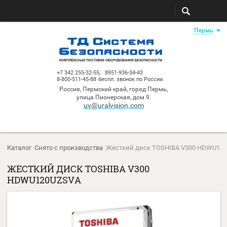
Пе
+7 342 255-32-55;
8951-936-34-43
8-800-511-45-88
беспл. звонок по России.
Россия, Пермский край, город Пермь,
улица Пионерская, дом 9.
uv@uralvision.com
Каталог
Снято с производства
Жесткий диск TOSHIBA V300 
ЖЕСТКИЙ ДИСК TOSHIBA V300
HDWU120UZSVA