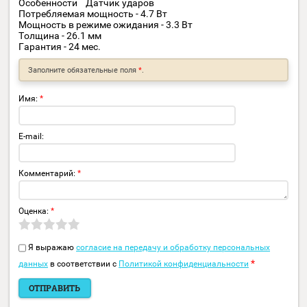
Описание
Отзывы
Тип жесткого диска - HDD
Форм-фактор - 3.5 "
Объем накопителя - 2 Тб
Интерфейс - SATA III
Буферная память - 64 Мб
Скорость вращения шпинделя - 5700 об/мин
Особенности Датчик ударов
Потребляемая мощность - 4.7 Вт
Мощность в режиме ожидания - 3.3 Вт
Толщина - 26.1 мм
Гарантия - 24 мес.
Заполните обязательные поля
*
.
Имя:
*
E-mail:
Комментарий:
*