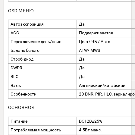
Регулировка угла установки
Поворот: 0 ° - 360 °; н
Синхронизация
Внутренняя
Разрешение
1080@25к/с
Режим «День/ночь»
Механический ИК-фи
Отношение «Сигнал-шум»
＞62дБ
Видеовыход
1 HD-TVI выход, BNC
OSD МЕНЮ
Автоэкспозиция
Да
AGC
Поддерживается
Переключение день/ночь
Цвет/ ЧБ / Авто
Баланс белого
ATW/ MWB
Строб-диод
Да