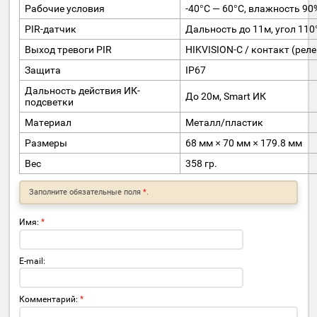
DWDR
Да
BLC
Да
Язык
Английский/китайск
Особенности
2D DNR, PIR, HLC, зе
ОСНОВНОЕ
Питание
DC12В±25%
Потребляемая мощность
4.5Вт макс.
Рабочие условия
-40°С — 60°С, влажно
PIR-датчик
Дальность до 11м, уг
Выход тревоги PIR
HIKVISION-C / конта
Защита
IP67
Дальность действия ИК-
До 20м, Smart ИК
подсветки
Материал
Металл/пластик