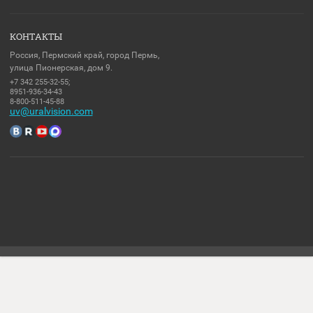
НАЗАД
Уважаемые покупатели вся информация на сайте не является
публичной офертой (437 статья ГК РФ) и расположена для
ознакомления покупателя с оборудованием.
Комплект поставки, характеристики и внешний вид (в том числе цв
оборудования могут отличаться от представленных, данное описа
носит сугубо-ознакомительный характер и не может являться
основанием для претензий.
Политика конфиденциальности
КОНТАКТЫ
Россия, Пермский край, город Пермь,