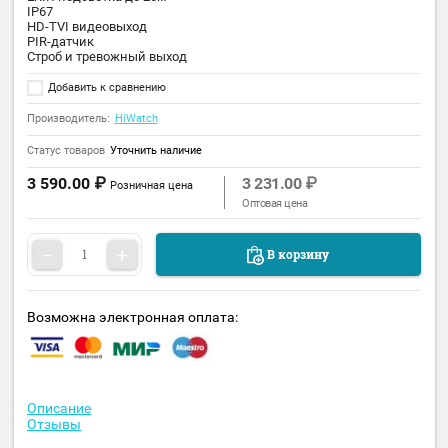
Код:
32125
Разрешение 2Мп
Объектив 2.8 мм (3.6 мм опционально)
EXIR-подсветка до 20м
IP67
HD-TVI видеовыход
PIR-датчик
Строб и тревожный выход
Добавить к сравнению
Производитель:
HiWatch
Статус товаров
Уточнить наличие
3 590.00
₽
3 231.00
₽
Розничная цена
Оптовая цена
−
+
В корзину