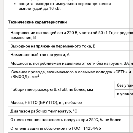
Особенности
питание нагрузки переменным напряжением 24 В;
защита от короткого замыкания в нагрузке
посредством самовосстанавливающегося
предохранителя;
световая индикация короткого замыкания (КЗ) в
нагрузке посредством встроенного светодиодного
индикатора состояния выхода;
индикация наличия напряжения сети посредством
светодиодного индикатора;
защита выхода от импульсов перенапряжения
амплитудой до 10 кВ.
Технические характеристики
Напряжение питающей сети 220 В, частотой 50±1 Гц с 
изменения, В
Выходное напряжение переменного тока, В
Номинальный ток нагрузки, А
Мощность, потребляемая изделием от сети без нагрузки