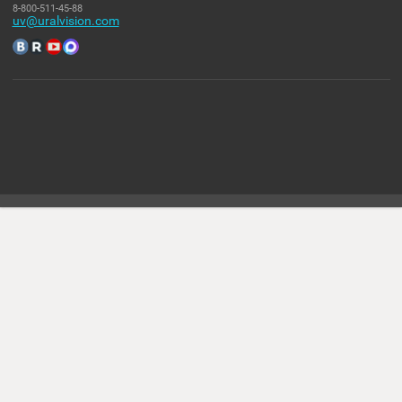
БАСТИОН TEPLOCOM ST-888
7 200.00
₽
Уважаемые покупатели вся информация на сайте не является
публичной офертой (437 статья ГК РФ) и расположена для
ознакомления покупателя с оборудованием.
Комплект поставки, характеристики и внешний вид (в том числе цв
оборудования могут отличаться от представленных, данное описа
носит сугубо-ознакомительный характер и не может являться
основанием для претензий.
Политика конфиденциальности
КОНТАКТЫ
Россия, Пермский край, город Пермь,