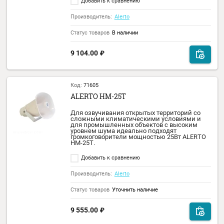
Производитель:
Alerto
Статус товаров
В наличии
7 092.00
₽
Код:
35030
ALERTO AM-01C
Микрофон настольный, сигнал привлече
внимания, удаление от усилителя до 500 м
комплекте: адаптер ~220В/=12В, кабель X
Jack 5 м. Кнопка c фиксацией.
Добавить к сравнению
Производитель:
Alerto
Статус товаров
В наличии
8 604.00
₽