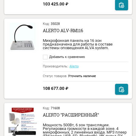
Код:
40505
ALERTO ALT-6250
Микшер-усилитель 6 зоны, мощность 240 
входы: 4 микрофонных, 2 линейный.
Выходное напряжение: 100 В. МР3 плеер,
USB, Bluetooth, FM тюнер.
Добавить к сравнению
Производитель:
Alerto
Статус товаров
В наличии
52 466.00
₽
Код:
35026