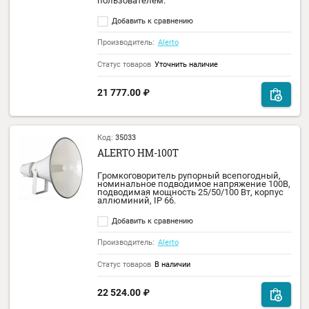
16 632.00
₽
Код:
35021
ALERTO ALT-35BT
Микшер-усилитель 3 зоны, мощность 35 В
входы: 2 микрофонных, 1 линейный.
Выходное напряжение: 100 В. USB, Bluetoot
FM тюнер.
Добавить к сравнению
Производитель:
Alerto
Статус товаров
В наличии
17 317.00
₽
Код:
40503
ALERTO ALT-35BT/FAM