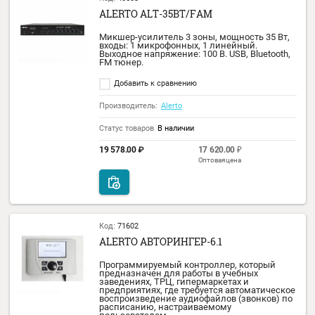
Добавить к сравнению
Производитель:
Alerto
Статус товаров
В наличии
13 439.00
₽
Код:
35032
ALERTO HM-50T
Громкоговоритель рупорный всепогодный
номинальное подводимое напряжение 10
подводимая мощность 25/50 Вт,
металлический корпус, IP 66.
Добавить к сравнению
Производитель:
Alerto
Статус товаров
В наличии