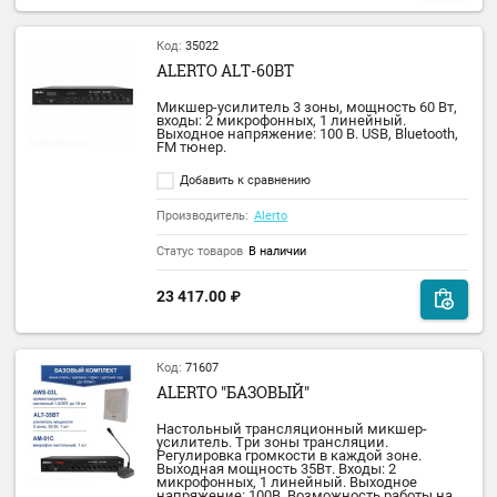
Микшер-усилитель 3 зоны, мощность 35 В
входы: 1 микрофонных, 1 линейный.
Выходное напряжение: 100 В. USB, Bluetoot
FM тюнер.
Добавить к сравнению
Производитель:
Alerto
Статус товаров
В наличии
19 578.00
₽
17 620.00
₽
Код:
71602
ALERTO АВТОРИНГЕР-6.1
Программируемый контроллер, который
предназначен для работы в учебных
заведениях, ТРЦ, гипермаркетах и
предприятиях, где требуется автоматичес
воспроизведение аудиофайлов (звонков) 
расписанию, настраиваемому