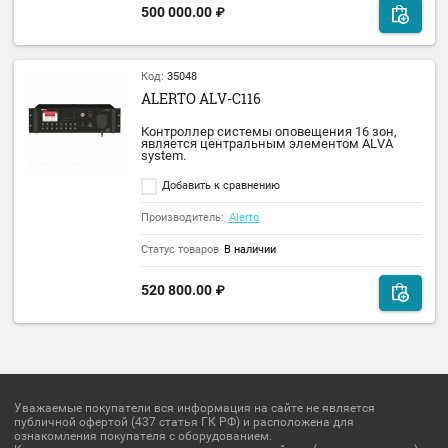
Выходное напряжение: 100 В. МР3 плеер,
USB, Bluetooth, FM тюнер.
Добавить к сравнению
Производитель:
Alerto
Статус товаров
В наличии
75 561.00
₽
Код:
35049
ALERTO ALV-PA500
Трансляционный усилитель мощности
500Вт, 100В.
Добавить к сравнению
Производитель:
Alerto
Статус товаров
В наличии