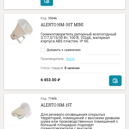
Статус товаров
Уточнить наличие
6 195.00
₽
Код:
35029
ALERTO AM-01
Микрофонная панель. Возможность
удаления до 500м, В комплекте
микрофонный корд 8м, с универсальным
штекером XLR/штекер 6,35мм. Кнопка с
фиксацией.
Добавить к сравнению
Производитель:
Alerto
Статус товаров
Уточнить наличие
6 212.00
₽
5 590.00
₽