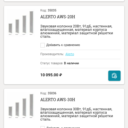
Код:
35031
ALERTO HM-30T
Громкоговоритель рупорный всепогодны
мощность 30/15 Вт, материал корпуса АВС
пластик, IP 66.
Добавить к сравнению
Производитель:
Alerto
Статус товаров
В наличии
9 104.00
₽
Код:
71605
ALERTO HM-25T
Для озвучивания открытых территорий со
сложными климатическими условиями и
для промышленных объектов с высоким
уровнем шума идеально подходят