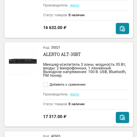
ALERTO ALT-30L
Настольный трансляционный микшер-
усилитель класса D. Выходная мощность 
Вт. Питание: ~220В, 24В. Входы: 1
микрофонный, 1 линейный. Выходное
напряжение: 100 В. USB, Bluetooth, FM тюне
Добавить к сравнению
Производитель:
Alerto
Статус товаров
Уточнить наличие
12 075.00
₽
Код:
35037
ALERTO AWS-40H
Звуковая колонна 40Вт, 92дБ, настенная,
влагозащищенная, материал корпуса
алюминий, материал защитной решетки
сталь.