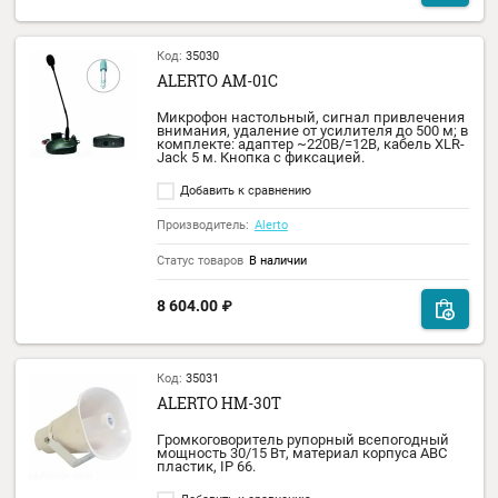
территорий, помещений с высоким уровн
шума или производственных помещений 
большой площадью подходят
громкоговорители с высокой
чувствительностью HM-15Т.
Добавить к сравнению
Производитель:
Alerto
Статус товаров
Уточнить наличие
6 720.00
₽
Код:
35034
ALERTO AWS-10H
Звуковая колонна 10Вт, 91 дБ, настенная,
влагозащищенная, материал корпуса
алюминий, материал защитной решетки
сталь.
Добавить к сравнению