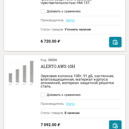
Код:
35046
ALERTO HM-30T MINI
Громкоговоритель рупорный всепогодны
3,7/7,5/15/30 Вт, 100 В, 102дБ, материал
корпуса АВS пластик. IP 66.
Добавить к сравнению
Производитель:
Alerto
Статус товаров
В наличии
6 453.00
₽
Код:
71606
ALERTO HM-15T
Для речевого оповещения открытых