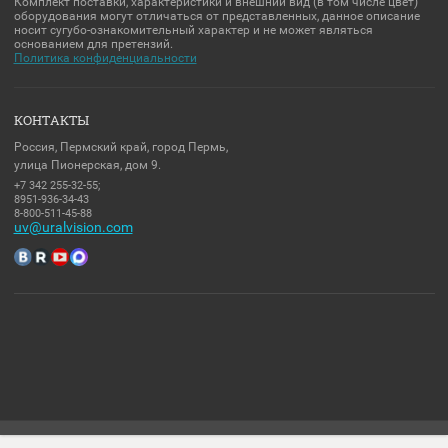
103 425.00
₽
Код:
35028
ALERTO ALV-RM116
Микрофонная панель на 16 зон
предназначена для работы в составе
системы оповещения ALVA system.
Добавить к сравнению
Производитель:
Alerto
Статус товаров
Уточнить наличие
108 677.00
₽
Код:
71608
ALERTO "РАСШИРЕННЫЙ"