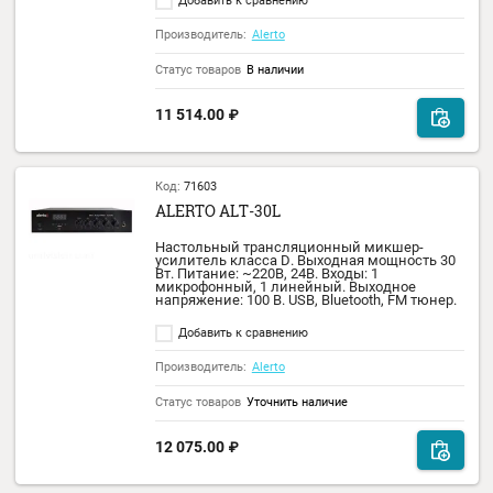
громкоговорители мощностью 25Вт ALER
HM-25T.
Добавить к сравнению
Производитель:
Alerto
Статус товаров
Уточнить наличие
9 555.00
₽
Код:
35035
ALERTO AWS-20H
Звуковая колонна 20Вт, 91дБ, настенная,
влагозащищенная, материал корпуса
алюминий, материал защитной решетки
сталь.
Добавить к сравнению
Производитель:
Alerto
Статус товаров
В наличии