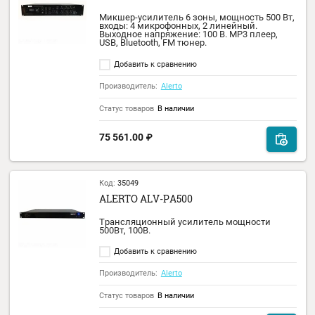
Добавить к сравнению
Производитель:
Alerto
Статус товаров
В наличии
42 663.00
₽
Код:
35025
ALERTO ALT-5250
Микшер-усилитель 240Вт, 5 зон трансляц
4 микрофонных, 2 линейных входа. МР3
плеер (FM радио, USB, SD, Bluetooth). ИК-
пульт ДУ. ЕМ вход с наивысшим
приоритетом.
Добавить к сравнению
Производитель:
Alerto
Статус товаров
В наличии
48 180.00
₽
43 362.00
₽