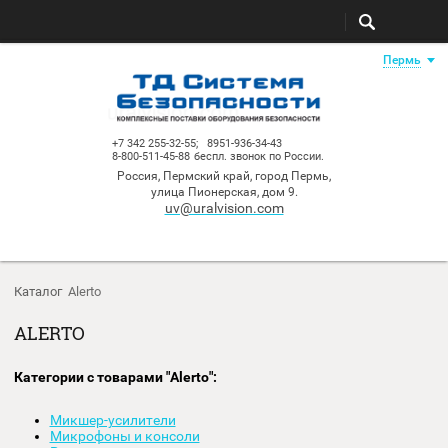
Пе
+7 342 255-32-55;
8951-936-34-43
8-800-511-45-88
беспл. звонок по России.
Россия, Пермский край, город Пермь,
улица Пионерская, дом 9.
uv@uralvision.com
Каталог
Alerto
ALERTO
Категории с товарами "Alerto":