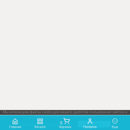
Мощность 500Вт, 6 зон трансляции.
Регулировка громкости в каждой зоне. 4
микрофонных, 2 линейных входа. МР3 пл
(FM радио, USB, SD, Bluetooth). ИК-пульт ДУ
ЕМC вход с наивысшим приоритетом.
Кнопка "Гонг".
Добавить к сравнению
Производитель:
Alerto
Статус товаров
Уточнить наличие
140 000.00
₽
Код:
71609
ALERTO "ПРОФЕССИОНАЛЬНЫЙ"
Система осуществляет контроль линий и
состояния заряда аккумуляторных батаре
Сочетает в себе высокий функционал,
удобный интерфейс, гибкость настроек, и
простой монтаж и пусконаладку.
Добавить к сравнению