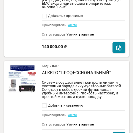
ALERTO ALT-5500
Микшер-усилитель 500Вт, 5 зон трансляц
4 микрофонных, 2 линейных входа. МР3
плеер (FM радио, USB, SD, Bluetooth). ИК-
пульт ДУ. ЕМ вход с наивысшим
приоритетом.
Добавить к сравнению
Производитель:
Alerto
Статус товаров
В наличии
71 963.00
₽
64 766.00
₽
Код:
40504
ALERTO ALT-6500
Микшер-усилитель 6 зоны, мощность 500 
входы: 4 микрофонных, 2 линейный.