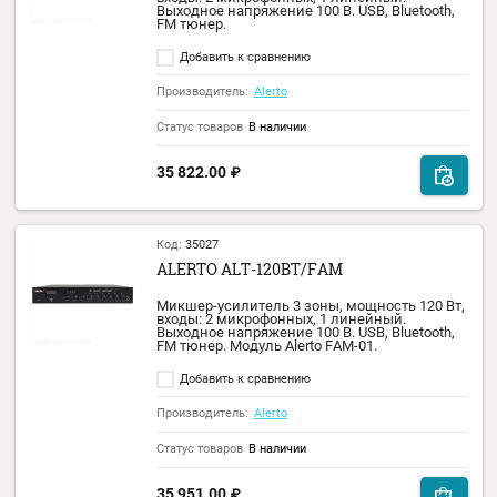
Настольный трансляционный микшер-
усилитель. Три зоны трансляции.
Регулировка громкости в каждой зоне.
Выходная мощность 35Вт. Входы: 2
микрофонных, 1 линейный. Выходное
напряжение: 100В. Возможность работы н
нагрузку сопротивлением 4-16 Ом.
Напряжение питания 220В 50 Гц. USB порт
для воспроизведения файлов MP3. Bluetoo
FM тюнер.
Добавить к сравнению
Производитель:
Alerto
Статус товаров
Уточнить наличие
26 000.00
₽
Код:
35023
ALERTO ALT-120BT
Микшер-усилитель 3 зоны, мощность 120 
входы: 2 микрофонных, 1 линейный.