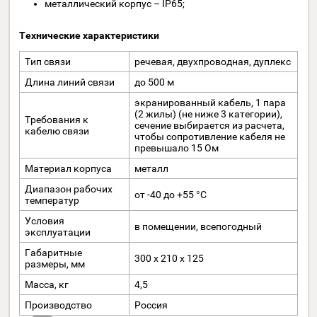
устройства следует устанавливать на высоте не более 1,
м и не менее 0,85 м от пола и на расстоянии не менее 0,6 
от боковой стены помещения или другой вертикальной
плоскости.
Основные характеристики
компактная конструкция;
двухпроводная связь с блоком расширения (БР) AL
Z8;
допустимое расстояние от БР AL-Z8 до АУ – до 500 
возможность подключения дополнительного
внешнего светозвукового сигнализатора;
светодиодные индикаторы состояния;
рассчитано на людей с повреждениями слуха;
возможность интеграции с системой «Альфа-МГН»
(требования СП 59.13330.2016);
работа в полнодуплексном режиме голосовой связ
полный контроль в соответствии с требованиями
норм ПБ;
металлический корпус – IP65;
Технические характеристики
Тип связи
речевая, двухпроводная, дупле