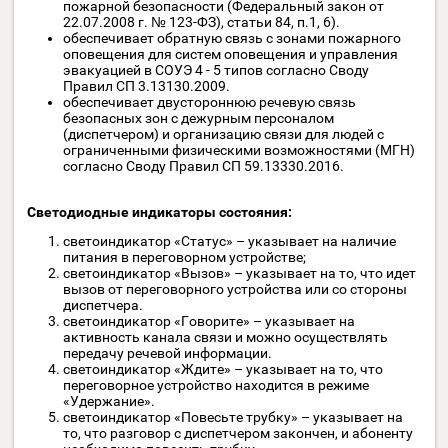
Примечание: если к АУ подключен комплект «AL-MGN2»
(система «Альфа-МГН»), то для вызова дежурного
оператора так же можно нажать на кнопку «ВЫЗОВ» ил
дернуть за шнур с кольцом на устройстве AL-RB (входит 
состав комплекта «AL-MGN2»).
Предназначено для работы в системе голосовой
двусторонней связи СГС «ALENA» выполняющей
требования следующих Федеральных законов и
нормативных актов:
обеспечение связью пожарного поста
(диспетчерской) с зонами оповещения людей о
пожаре (Технический регламент о требованиях
пожарной безопасности (Федеральный закон от
22.07.2008 г. № 123-ФЗ), статьи 84, п.1, 6).
обеспечивает обратную связь с зонами пожарного
оповещения для систем оповещения и управления
эвакуацией в СОУЭ 4 - 5 типов согласно Своду
Правил СП 3.13130.2009.
обеспечивает двустороннюю речевую связь
безопасных зон с дежурным персоналом
(диспетчером) и организацию связи для людей с
ограниченными физическими возможностями (МГ
согласно Своду Правил СП 59.13330.2016.