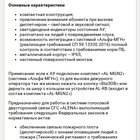
снятии трубки, точно так же абонент отвечает на вызов 
стороны диспетчера. Никаких дополнительных действи
от абонента для разговора с диспетчером не требуется.
Абонентское устройство с телефонной трубкой идеальн
для использования в помещениях с повышенным уровн
шума и в условиях трансляции сигналов оповещения.
Степень защиты, обеспечиваемая оболочкой АУ,
соответствует IP65. Температура эксплуатации изделия
-40 до +55 °C.
Основные характеристики
компактная конструкция;
привлечение внимания абонента при вызове
диспетчером – световой и звуковой сигнал;
светодиодные индикаторы состояния АУ;
рассчитано на людей с повреждениями слуха;
возможность интеграции с системой «Альфа-МГН»
(реализация требований СП 59.13330.2016) полны
контроль в соответствии с требованиями норм ПБ;
металлический корпус – IP65;
настенный поверхностный монтаж.