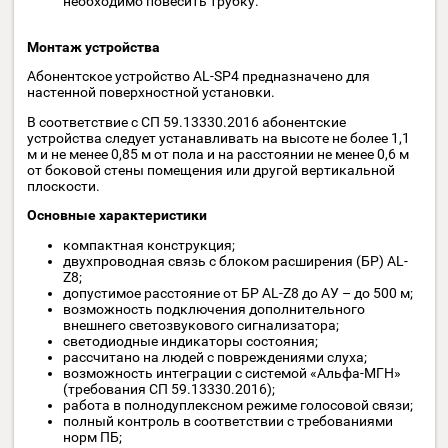
Светодиодные индикаторы состояния:
светоиндикатор «Статус» – указывает на наличие
питания в переговорном устройстве;
светоиндикатор «Вызов» – указывает на то, что ид
вызов от переговорного устройства или со сторон
диспетчера.
светоиндикатор «Говорите» – указывает на
активность канала связи и можно осуществлять
передачу речевой информации.
светоиндикатор «Ждите» – указывает на то, что
переговорное устройство находится в режиме
«Удержание».
светоиндикатор «Повесьте трубку» – указывает на
то, что разговор с диспетчером закончен, и абонен
необходимо повесить трубку.
Монтаж устройства
Абонентское устройство AL-SP4 предназначено для
настенной поверхностной установки.
В соответствие с СП 59.13330.2016 абонентские