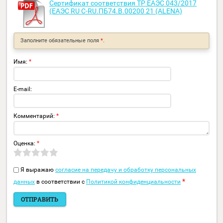
Длина линий связи
до 500 м
экранированный кабель, 1 пар
(2 жилы) (не ниже 3 категории),
Требования к
сечение выбирается из расчета,
кабелю связи
чтобы сопротивление кабеля не
превышало 15 Ом
Материал корпуса
металл
Диапазон рабочих
от -40 до +55 °C
температур
Условия
в помещении, всепогодный
эксплуатации
Габаритные
300 х 210 х 125
размеры, мм
Масса, кг
4,5
Производство
Россия
Cертификат соответствия ТР ЕАЭС 043/2017
(ЕАЭС RU С-RU.ПБ74.В.00200 21 (ALENA)